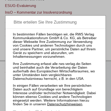
ESUG-Evaluierung
InsO – Kommentar zur Insolvenzordnung
Aktuelle Zeitschriftenbeiträge bei RWS
ZRI 2026, 153: Reinhard Bork zum 70. Geburtstag
ZRI 2024, 966: Der Insolvenzplan als Zäsur für
Haftungsansprüche
zurück
Das bieten Ihnen unsere
Veranstaltungen
Für alle Endgeräte kompatible und browserbasierte
Online-Fortbildungen
Individuelle Assistenz bis zur Einwahl und Verbindung mit
unserem Online-Seminar
Datenschutzhinweisen
.
Hochwertige Unterlagen für die Teilnahme, ideal auch zum