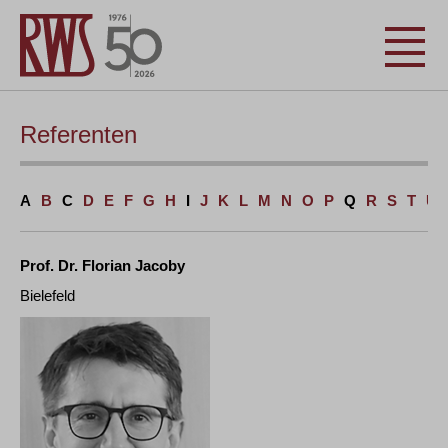
Referenten
A
B
C
D
E
F
G
H
I
J
K
L
M
N
O
P
Q
R
S
T
U
Prof. Dr. Florian Jacoby
Bielefeld