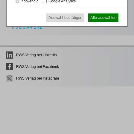
notwendig
Google Analytics
späteren Nachschlagen
Erwerb des anerkannten
RWS-Zertifikats
Auswahl bestätigen
Alle auswählen
Teilnahmebescheinigungen gemäß
GOI, § 15 FAO und
§ 5 DStV-FBRL
RWS Verlag bei LinkedIn
RWS Verlag bei Facebook
RWS Verlag bei Instagram