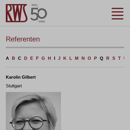
Referenten
A
B
C
D
E
F
G
H
I
J
K
L
M
N
O
P
Q
R
S
T
U
Karolin Gilbert
Stuttgart