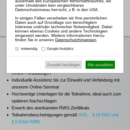
15.10.2025: Mitarbeiter-Webinar Einführung in die Bearbeitung
der Insolvenztabelle
zurück
Datenschutzhinweisen
.
Das bieten Ihnen unsere
notwendig
Google Analytics
Veranstaltungen
Auswahl bestätigen
Alle auswählen
Für alle Endgeräte kompatible und browserbasierte
Online-Fortbildungen
Individuelle Assistenz bis zur Einwahl und Verbindung mit
unserem Online-Seminar
Hochwertige Unterlagen für die Teilnahme, ideal auch zum
späteren Nachschlagen
Erwerb des anerkannten
RWS-Zertifikats
Teilnahmebescheinigungen gemäß
GOI, § 15 FAO und
§ 5 DStV-FBRL