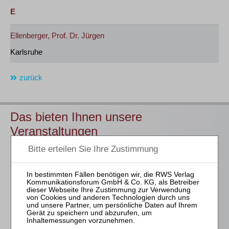
E
Ellenberger, Prof. Dr. Jürgen
Karlsruhe
zurück
Das bieten Ihnen unsere
Veranstaltungen
Für alle Endgeräte kompatible und browserbasierte
Online-Fortbildungen
Individuelle Assistenz bis zur Einwahl und Verbindung mit
unserem Online-Seminar
Hochwertige Unterlagen für die Teilnahme, ideal auch zum
späteren Nachschlagen
Erwerb des anerkannten
RWS-Zertifikats