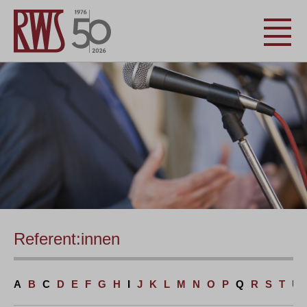
Referent:innen
A
B
C
D
E
F
G
H
I
J
K
L
M
N
O
P
Q
R
S
T
U