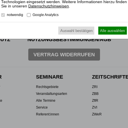
Datenschutzhinweisen
.
notwendig
Google Analytics
Auswahl bestätigen
Alle auswählen
UTZ
NUTZUNGSBESTIMMUNGEN/AGB
VERTRAG WIDERRUFEN
R
SEMINARE
ZEITSCHRIFT
r
Rechtsgebiete
ZRI
Veranstaltungsarten
ZBB
te
Alle Termine
ZfIR
Service
ZVI
Referent:innen
ZWeR