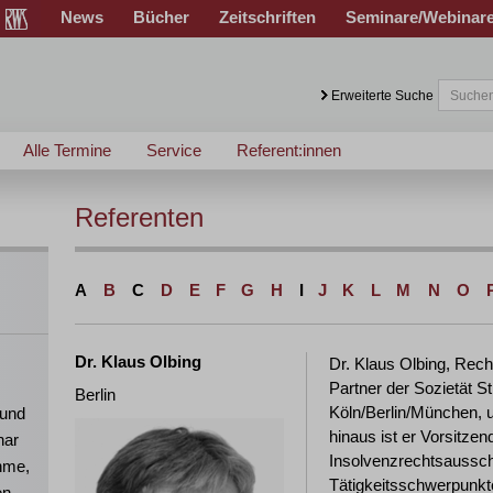
News
Bücher
Zeitschriften
Seminare/Webinar
Erweiterte Suche
Alle Termine
Service
Referent:innen
Referenten
A
B
C
D
E
F
G
H
I
J
K
L
M
N
O
Dr. Klaus Olbing
Dr. Klaus Olbing, Rech
Partner der Sozietät 
Berlin
Köln/Berlin/München, u
 und
hinaus ist er Vorsitze
nar
Insolvenzrechtsaussc
ahme,
Tätigkeitsschwerpunkte
en