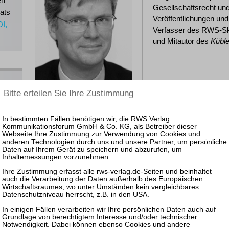
Gesellschaftsrecht und
ats
Veröffentlichungen und
OI,
Verfasser des RWS-Sk
und Mitautor des
Küble
ns
Veranstaltungen bei RWS
25.11.2027: Praktiker-Webinar Kompaktkurs Insolvenz un
17.06.2027: Praktiker-Webinar Kompaktkurs Insolvenz un
26.11.2026: Praktiker-Webinar Kompaktkurs Insolvenz un
17.06.2026: Praktiker-Webinar Kompaktkurs Insolvenz un
27.11.2025: Praktiker-Webinar Kompaktkurs Insolvenz un
zurück