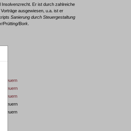
 Insolvenzrecht. Er ist durch zahlreiche
 Vorträge ausgewiesen, u.a. ist er
ripts
Sanierung durch Steuergestaltung
r/Prütting/Bork
.
d Steuern
d Steuern
d Steuern
d Steuern
d Steuern