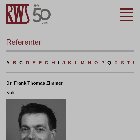
Referenten
A
B
C
D
E
F
G
H
I
J
K
L
M
N
O
P
Q
R
S
T
U
Dr. Frank Thomas Zimmer
Köln