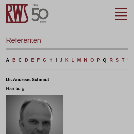
Referenten
A
B
C
D
E
F
G
H
I
J
K
L
M
N
O
P
Q
R
S
T
U
Dr. Andreas Schmidt
Hamburg