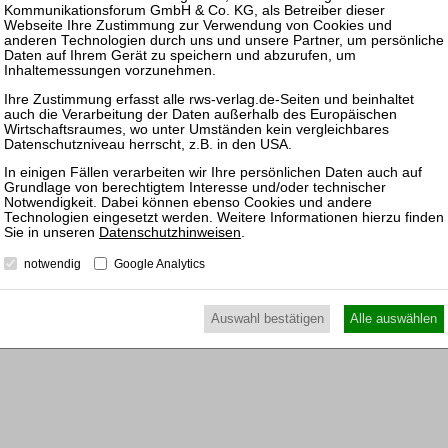
en
Denkhaus, Stefan
ats
Deppe, Monika
OI,
zurück
ns
Datenschutzhinweisen
.
notwendig
Google Analytics
Auswahl bestätigen
Alle auswählen