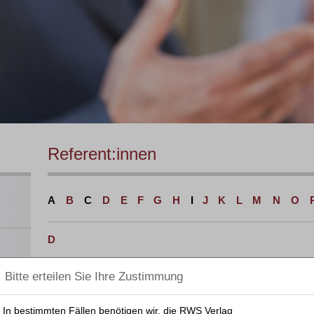
Referent:innen
A
B
C
D
E
F
G
H
I
J
K
L
M
N
O
D
Dahms, Michael
 und
nar
Demisch, Dominik
ahme,