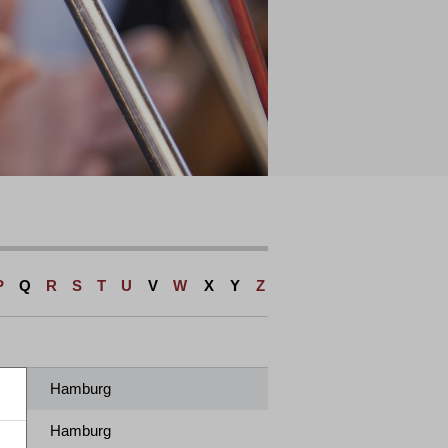
P
Q
R
S
T
U
V
W
X
Y
Z
Hamburg
Hamburg