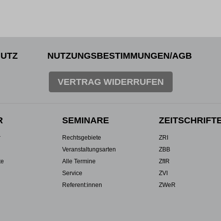
UTZ
NUTZUNGSBESTIMMUNGEN/AGB
VERTRAG WIDERRUFEN
R
SEMINARE
ZEITSCHRIFT
r
Rechtsgebiete
ZRI
Veranstaltungsarten
ZBB
te
Alle Termine
ZfIR
Service
ZVI
Referent:innen
ZWeR