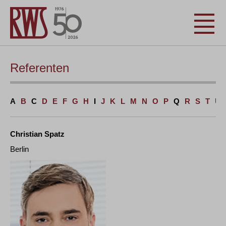
Referenten
A
B
C
D
E
F
G
H
I
J
K
L
M
N
O
P
Q
R
S
T
U
Christian Spatz
Berlin