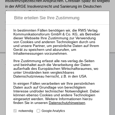
insolvenzspezifischen Ansprüchen. Christian Spatz ist Mitglied
in der ARGE Insolvenzrecht und Sanierung im Deutschen
Anwaltverein (DAV) e.V.
Veranstaltungen bei RWS
07.10.2026: Zertifizierte/r Insolvenzassistent:in
zurück
Das bieten Ihnen unsere
Veranstaltungen
Für alle Endgeräte kompatible und browserbasierte
Online-Fortbildungen
Individuelle Assistenz bis zur Einwahl und Verbindung mit
unserem Online-Seminar
Datenschutzhinweisen
.
Hochwertige Unterlagen für die Teilnahme, ideal auch zum
späteren Nachschlagen
notwendig
Google Analytics