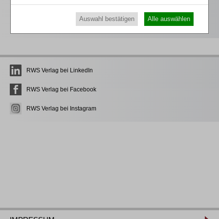
Erwerb des anerkannten
RWS-Zertifikats
Teilnahmebescheinigungen gemäß
GOI, § 15 FAO und
Auswahl bestätigen
Alle auswählen
§ 5 DStV-FBRL
RWS Verlag bei LinkedIn
RWS Verlag bei Facebook
RWS Verlag bei Instagram