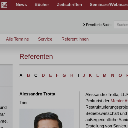
News
Bücher
Zeitschriften
Seminare/Webinar
Erweiterte Suche
Alle Termine
Service
Referent:innen
Referenten
A
B
C
D
E
F
G
H
I
J
K
L
M
N
O
Alessandro Trotta
Alessandro Trotta, LL
Prokurist der
Mentor 
Trier
Restrukturierungsproje
 und
Betriebswirtschaft und
nar
außergerichtliche San
ahme,
Erstellung von Sanier
en