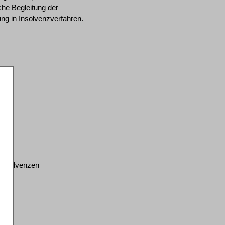
iche Begleitung der
ng in Insolvenzverfahren.
n
n
sinsolvenzen