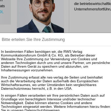
die betriebswirtschaftl
ats
Unternehmensfortführu
OI,
ns
Veranstaltungen bei RWS
25.11.2026: Mitarbeiter-Webinar Unternehmensinsolvenze
18.06.2026: Mitarbeiter-Webinar Unternehmensinsolvenze
16.03.2026: Zertifizierte/r Sachbearbeiter:in Unternehmen
zurück
Datenschutzhinweisen
.