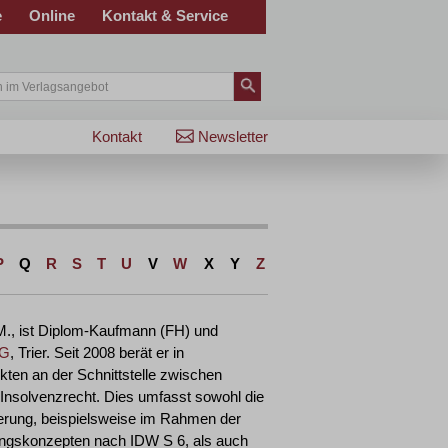
e
Online
Kontakt & Service
Kontakt
Newsletter
P
Q
R
S
T
U
V
W
X
Y
Z
.M., ist Diplom-Kaufmann (FH) und
AG
, Trier. Seit 2008 berät er in
kten an der Schnittstelle zwischen
 Insolvenzrecht. Dies umfasst sowohl die
ierung, beispielsweise im Rahmen der
ungskonzepten nach IDW S 6, als auch