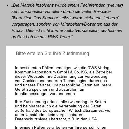
„Die Materie Insolvenz wurde einem Fachfremden (wie mir)
sehr anschaulich vor allem durch die vielen Beispiele
übermittelt. Das Seminar selbst wurde nicht von ‚Lehrern‘
vorgetragen, sondern von Mitarbeitern/Dozenten aus der
Praxis. Dies ist nicht immer selbstverständlich, deshalb ein
großes Lob an das RWS-Team.“
Kosten
1.790,00 € zzgl. MwSt. (= brutto 2.130,10 €)
Inkl. Teilnahmeunterlagen, InsO-Texte und RWS-Kanzleipraxis
1 (Zimmer, Insolvenzbuchhaltung) zum Download;
Eine Anleitung zur Teilnahme am Webinar, Codes zum
Downloadzugang der Unterlagen sowie weitere Informationen
erhalten Sie ca. zwei bis drei Werktage vor
Veranstaltungsbeginn an die in der Kontaktadresse
angegebene E-Mail-Adresse.
Die Teilnehmerunterlagen stellen wir Ihnen zum Download
zeitlich begrenzt zur Verfügung.