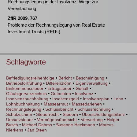
Rechnungslegung in der Insolvenz: Wege zur
Vereinfachung
ZfIR 2009, 767
Probleme der Rechnungslegung von Real Estate
Investment Trusts (REITs)
Schlagworte
•
•
•
Befriedigungsreihenfolge
Bericht
Bescheinigung
•
•
•
Betriebsfortfühung
Differenzlohn
Eigenverwaltung
•
•
•
Einkommenssteuer
Ertragsteuer
Gehalt
•
•
•
Gläubigerverzeichnis
Gutachten
Insolvenz
•
•
•
•
Insolvenzbuchhaltung
Insolvenzgeld
Insolvenzplan
Lohn
•
•
•
Lohnbuchhaltung
Massearmut
Massedarlehen
•
•
•
Rechnungslegung
Schlussbericht
Schlussrechnung
•
•
•
•
Schutzschirm
Steuerrecht
Steuern
Überschuldungsbilanz
•
•
•
Umsatzsteuer
Vermögensübersicht
Verwertung
Holger
•
•
•
Busch
Michael Dahms
Susanne Heckmann
Marcus
•
Nierkens
Jan Steen