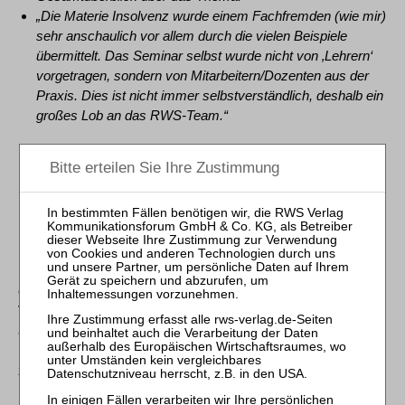
„Die Materie Insolvenz wurde einem Fachfremden (wie mir)
sehr anschaulich vor allem durch die vielen Beispiele
übermittelt. Das Seminar selbst wurde nicht von ‚Lehrern‘
vorgetragen, sondern von Mitarbeitern/Dozenten aus der
Praxis. Dies ist nicht immer selbstverständlich, deshalb ein
großes Lob an das RWS-Team.“
Kosten
1.790,00 € zzgl. MwSt. (= brutto 2.130,10 €)
Inkl. Teilnahmeunterlagen, InsO-Texte und RWS-Kanzleipraxis
1 (Zimmer, Insolvenzbuchhaltung) zum Download;
Eine Anleitung zur Teilnahme am Webinar, Codes zum
Downloadzugang der Unterlagen sowie weitere Informationen
erhalten Sie ca. zwei bis drei Werktage vor
Veranstaltungsbeginn an die in der Kontaktadresse
angegebene E-Mail-Adresse.
Die Teilnehmerunterlagen stellen wir Ihnen zum Download
zeitlich begrenzt zur Verfügung.