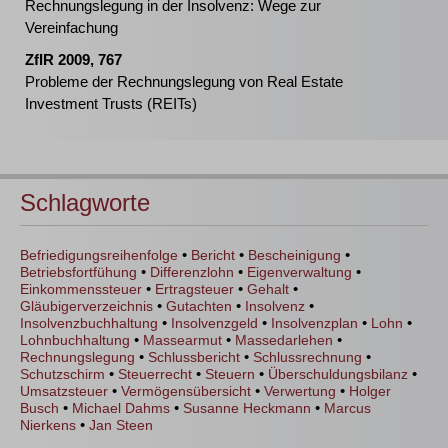
Rechnungslegung in der Insolvenz: Wege zur
Vereinfachung
ZfIR 2009, 767
Probleme der Rechnungslegung von Real Estate
Investment Trusts (REITs)
Schlagworte
•
•
•
Befriedigungsreihenfolge
Bericht
Bescheinigung
•
•
•
Betriebsfortfühung
Differenzlohn
Eigenverwaltung
•
•
•
Einkommenssteuer
Ertragsteuer
Gehalt
•
•
•
Gläubigerverzeichnis
Gutachten
Insolvenz
•
•
•
•
Insolvenzbuchhaltung
Insolvenzgeld
Insolvenzplan
Lohn
•
•
•
Lohnbuchhaltung
Massearmut
Massedarlehen
•
•
•
Rechnungslegung
Schlussbericht
Schlussrechnung
•
•
•
•
Schutzschirm
Steuerrecht
Steuern
Überschuldungsbilanz
•
•
•
Umsatzsteuer
Vermögensübersicht
Verwertung
Holger
•
•
•
Busch
Michael Dahms
Susanne Heckmann
Marcus
•
Nierkens
Jan Steen