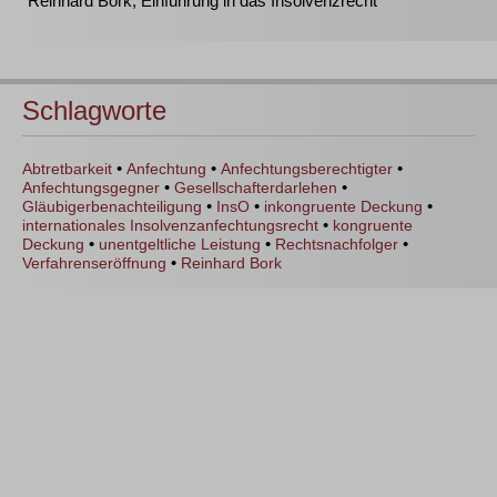
Reinhard Bork, Einführung in das Insolvenzrecht
Schlagworte
•
•
•
Abtretbarkeit
Anfechtung
Anfechtungsberechtigter
•
•
Anfechtungsgegner
Gesellschafterdarlehen
•
•
•
Gläubigerbenachteiligung
InsO
inkongruente Deckung
•
internationales Insolvenzanfechtungsrecht
kongruente
•
•
•
Deckung
unentgeltliche Leistung
Rechtsnachfolger
•
Verfahrenseröffnung
Reinhard Bork