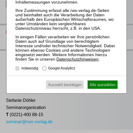
RWS Verlag bei Facebook
RWS Verlag bei Instagram
Diese Seite drucken
Ihre Ansprechpartnerin
Datenschutzhinweisen
.
notwendig
Google Analytics
Für Informationen zu unseren Veranstaltungen wenden Sie
sich bitte an unser Seminarteam. Erste Fragen beanworten wir
Auswahl bestätigen
Alle auswählen
Ihnen gerne bereits
hier
.
Stefanie Döhler
Seminarorganisation
T
(0221)-400 88-15
seminar@rws-verlag.de