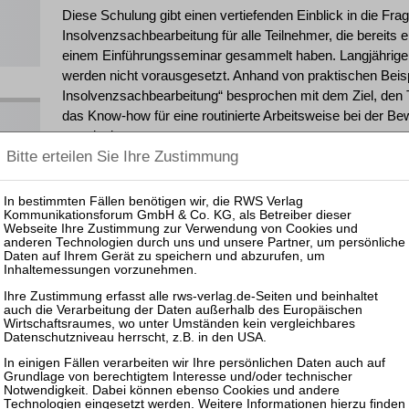
Diese Schulung gibt einen vertiefenden Einblick in die Fra
Insolvenzsachbearbeitung für alle Teilnehmer, die bereits e
einem Einführungsseminar gesammelt haben. Langjährige 
werden nicht vorausgesetzt. Anhand von praktischen Beisp
Insolvenzsachbearbeitung“ besprochen mit dem Ziel, den T
das Know-how für eine routinierte Arbeitsweise bei der B
vermitteln.
Für Quereinsteigende geeignet, die bereits den Kurs „Einf
besucht haben.
Feedback
„Informationen hilfreich und leicht verständlich erklärt.“
„Der Bezug auf die aktuelle Rechtsprechung ist hilfreich 
Kosten
575,00 € zzgl. MwSt. (= brutto 684,25 €)
Inkl. Teilnahmeunterlagen zum Download;