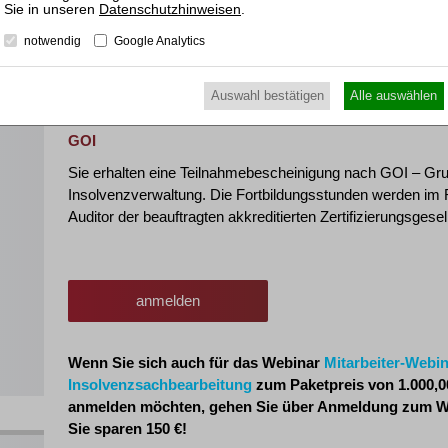
Eine Anleitung zur Teilnahme am Webinar, Codes zum Do
Datenschutzhinweisen
.
weitere Informationen erhalten Sie ca. zwei bis drei Werkt
notwendig
Google Analytics
der Kontaktadresse angegebene E-Mail-Adresse.
en
Die Teilnahmeunterlagen stellen wir Ihnen zum Download ze
Auswahl bestätigen
Alle auswählen
GOI
Sie erhalten eine Teilnahmebescheinigung nach GOI – G
Insolvenzverwaltung. Die Fortbildungsstunden werden im
Auditor der beauftragten akkreditierten Zertifizierungsgesel
anmelden
Wenn Sie sich auch für das Webinar
Mitarbeiter-Webin
Insolvenzsachbearbeitung
zum Paketpreis von 1.000,00 
anmelden möchten, gehen Sie über Anmeldung zum W
Sie sparen 150 €!