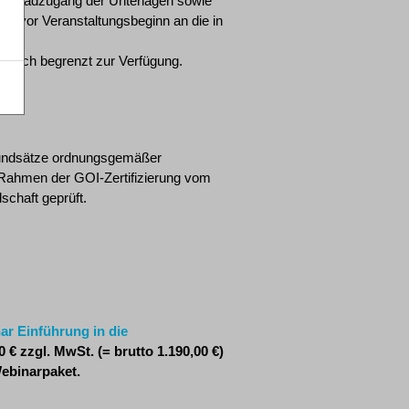
wnloadzugang der Unterlagen sowie
age vor Veranstaltungsbeginn an die in
itlich begrenzt zur Verfügung.
rundsätze ordnungsgemäßer
 Rahmen der GOI-Zertifizierung vom
lschaft geprüft.
ar Einführung in die
€ zzgl. MwSt. (= brutto 1.190,00 €)
ebinarpaket.