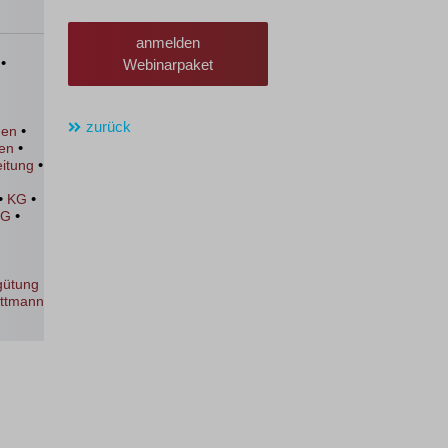
anmelden
•
Webinarpaket
zurück
•
gen
•
en
•
itung
•
•
KG
•
HG
gütung
ittmann