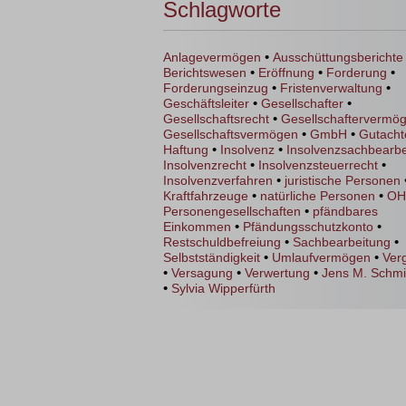
Schlagworte
•
Anlagevermögen
Ausschüttungsberichte
•
•
•
Berichtswesen
Eröffnung
Forderung
•
•
Forderungseinzug
Fristenverwaltung
•
•
Geschäftsleiter
Gesellschafter
•
Gesellschaftsrecht
Gesellschaftervermö
•
•
Gesellschaftsvermögen
GmbH
Gutacht
•
•
Haftung
Insolvenz
Insolvenzsachbearbe
•
•
Insolvenzrecht
Insolvenzsteuerrecht
•
Insolvenzverfahren
juristische Personen
•
•
Kraftfahrzeuge
natürliche Personen
O
•
Personengesellschaften
pfändbares
•
•
Einkommen
Pfändungsschutzkonto
•
•
Restschuldbefreiung
Sachbearbeitung
•
•
Selbstständigkeit
Umlaufvermögen
Ver
•
•
•
Versagung
Verwertung
Jens M. Schm
•
Sylvia Wipperfürth