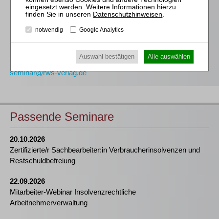
sich bitte an unser Seminarteam. Erste Fragen beanworten wir
Ihnen gerne bereits
hier
.
Datenschutzhinweisen
.
notwendig
Google Analytics
Stefanie Döhler
Seminarorganisation
Auswahl bestätigen
Alle auswählen
T
(0221)-400 88-15
seminar@rws-verlag.de
Passende Seminare
20.10.2026
Zertifizierte/r Sachbearbeiter:in Verbraucherinsolvenzen und
Restschuldbefreiung
22.09.2026
Mitarbeiter-Webinar Insolvenzrechtliche
Arbeitnehmerverwaltung