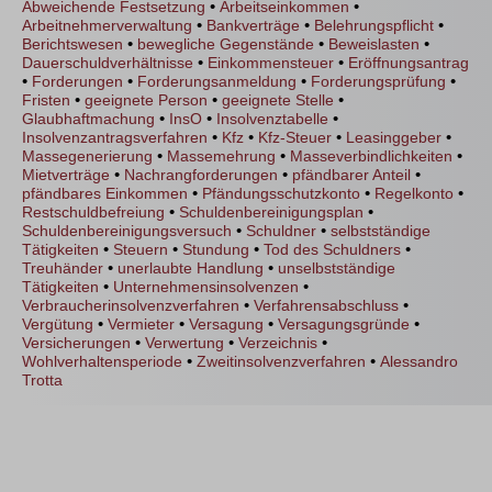
•
•
Abweichende Festsetzung
Arbeitseinkommen
•
•
•
Arbeitnehmerverwaltung
Bankverträge
Belehrungspflicht
•
•
•
Berichtswesen
bewegliche Gegenstände
Beweislasten
•
•
Dauerschuldverhältnisse
Einkommensteuer
Eröffnungsantrag
•
•
•
•
Forderungen
Forderungsanmeldung
Forderungsprüfung
•
•
•
Fristen
geeignete Person
geeignete Stelle
•
•
•
Glaubhaftmachung
InsO
Insolvenztabelle
•
•
•
•
Insolvenzantragsverfahren
Kfz
Kfz-Steuer
Leasinggeber
•
•
•
Massegenerierung
Massemehrung
Masseverbindlichkeiten
•
•
•
Mietverträge
Nachrangforderungen
pfändbarer Anteil
•
•
•
pfändbares Einkommen
Pfändungsschutzkonto
Regelkonto
•
•
Restschuldbefreiung
Schuldenbereinigungsplan
•
•
Schuldenbereinigungsversuch
Schuldner
selbstständige
•
•
•
•
Tätigkeiten
Steuern
Stundung
Tod des Schuldners
•
•
Treuhänder
unerlaubte Handlung
unselbstständige
•
•
Tätigkeiten
Unternehmensinsolvenzen
•
•
Verbraucherinsolvenzverfahren
Verfahrensabschluss
•
•
•
•
Vergütung
Vermieter
Versagung
Versagungsgründe
•
•
•
Versicherungen
Verwertung
Verzeichnis
•
•
Wohlverhaltensperiode
Zweitinsolvenzverfahren
Alessandro
Trotta