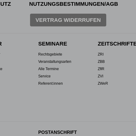
UTZ
NUTZUNGSBESTIMMUNGEN/AGB
VERTRAG WIDERRUFEN
R
SEMINARE
ZEITSCHRIFT
r
Rechtsgebiete
ZRI
Veranstaltungsarten
ZBB
te
Alle Termine
ZfIR
Service
ZVI
Referent:innen
ZWeR
POSTANSCHRIFT