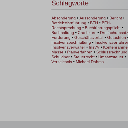
Schlagworte
•
•
•
Absonderung
Aussonderung
Bericht
•
•
Betriebsfortführung
BFH
BFH-
•
•
Rechtsprechung
Buchführungspflicht
•
•
Buchhaltung
Crashkurs
Dreifachumsat
•
•
Forderung
Geschäftsvorfall
Gutachten
•
Insolvenzbuchhaltung
Insolvenzverfahre
•
•
Insolvenzverwalter
InsVV
Kontenrahme
•
•
Masse
Planverfahren
Schlussrechnung
•
•
•
Schuldner
Steuerrecht
Umsatzsteuer
•
Verzeichnis
Michael Dahms