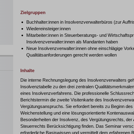
Zielgruppen
Buchhalter:innen in Insolvenzverwalterbüros (zur Auffr
Wiedereinsteiger:innen
Mitarbeiter:innen in Steuerberatungs- und Wirtschaftsp
Insolvenzverwalter:innen als Mandanten haben
Neue Insolvenzverwalter:innen ohne einschlägige Vork
Qualitätsanforderungen gerecht werden wollen
Inhalte
Die interne Rechnungslegung des Insolvenzverwalters g
Insolvenztabelle zu den drei zentralen Qualitätsmerkma
eines Insolvenzverfahrens. Die professionelle Schlussre
Berichtstermin die zweite Visitenkarte des Insolvenzverwal
Vergütungsanspruchs. Sie erfordert bereits zu Beginn de
Weichenstellung und eine lösungsorientierte Kontenauswah
Besonderheiten der Insolvenz, des Vergütungsrechts, de
Steuerrechts Berücksichtigung finden. Das Seminar versc
erforderliche Basiswissen und vermittelt dem erfahrenen B