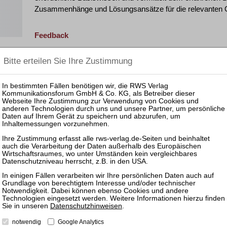
Zusammenhänge und Lösungsansätze für die relevanten G
Feedback
„Bringt alles auf den Punkt. Die Schulung werde ich inte
„Das Webinar war sehr informativ und es wurde ausreic
beantwortet.“
"Sehr praxisnah und anschaulich erklärt. Toller Überbli
weiterempfehlen." (2025)
Kosten
549,00 € zzgl. MwSt. (= brutto 653,31 €)
Inkl. Teilnahmeunterlagen zum Download;
Eine Anleitung zur Teilnahme am Webinar, Codes zum Do
weitere Informationen erhalten Sie ca. zwei bis drei Werkt
der Kontaktadresse angegebene E-Mail-Adresse.
Die Teilnahmeunterlagen stellen wir Ihnen zum Download ze
Datenschutzhinweisen
.
notwendig
Google Analytics