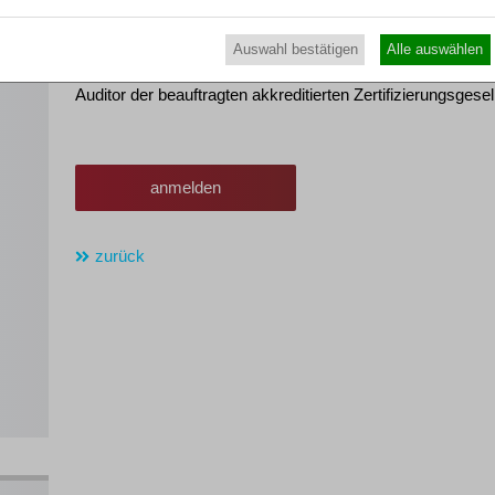
GOI
Sie erhalten eine Teilnahmebescheinigung nach GOI – G
Auswahl bestätigen
Alle auswählen
en
Insolvenzverwaltung. Die Fortbildungsstunden werden im
Auditor der beauftragten akkreditierten Zertifizierungsgesel
anmelden
zurück