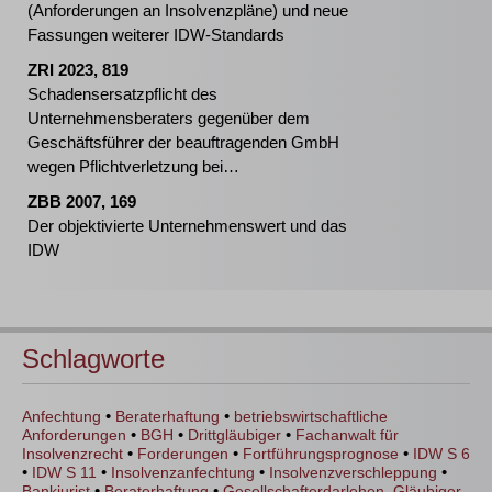
(Anforderungen an Insolvenzpläne) und neue
Fassungen weiterer IDW-Standards
ZRI 2023, 819
Schadensersatzpflicht des
Unternehmensberaters gegenüber dem
Geschäftsführer der beauftragenden GmbH
wegen Pflichtverletzung bei
Sanierungsbegutachtung nach IDW S 6
ZBB 2007, 169
Standard
Der objektivierte Unternehmenswert und das
IDW
Schlagworte
•
•
Anfechtung
Beraterhaftung
betriebswirtschaftliche
•
•
•
Anforderungen
BGH
Drittgläubiger
Fachanwalt für
•
•
•
Insolvenzrecht
Forderungen
Fortführungsprognose
IDW S 6
•
•
•
•
IDW S 11
Insolvenzanfechtung
Insolvenzverschleppung
•
•
Bankjurist
Beraterhaftung
Gesellschafterdarlehen. Gläubiger