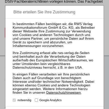
DStV-Fachberaterrichtlinien vorlegen können. Das Fachgebiet
für diese Veranstaltung ist Restrukturierung und
Unternehmensplanung.
anmelden
zurück
Ihre Ansprechpartnerin
Für Informationen zu unseren Veranstaltungen wenden Sie
sich bitte an unser Seminarteam. Erste Fragen beanworten wir
Ihnen gerne bereits
hier
.
Datenschutzhinweisen
.
Stefanie Döhler
notwendig
Google Analytics
Seminarorganisation
T
(0221)-400 88-15