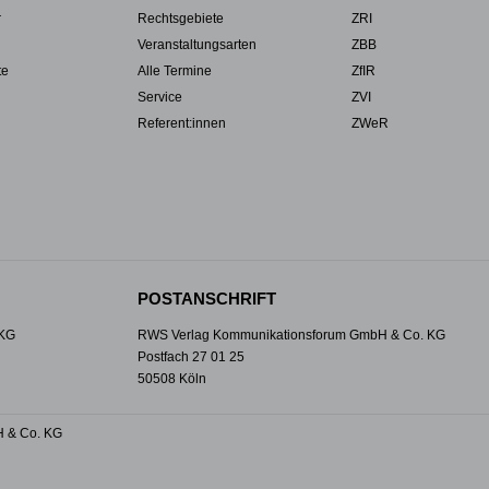
r
Rechtsgebiete
ZRI
Veranstaltungsarten
ZBB
te
Alle Termine
ZfIR
Service
ZVI
Referent:innen
ZWeR
POSTANSCHRIFT
 KG
RWS Verlag Kommunikationsforum GmbH & Co. KG
Postfach 27 01 25
50508 Köln
 & Co. KG