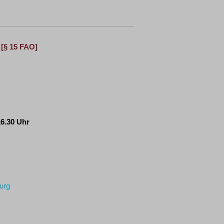
[§ 15 FAO]
16.30 Uhr
burg