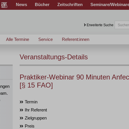
News
Bücher
Zeitschriften
Seminare/Webinar
Erweiterte Suche
Alle Termine
Service
Referent:innen
Veranstaltungs-Details
Praktiker-Webinar 90 Minuten Anfec
[§ 15 FAO]
ungen
eam.
e
Termin
Ihr Referent
Zielgruppen
Preis