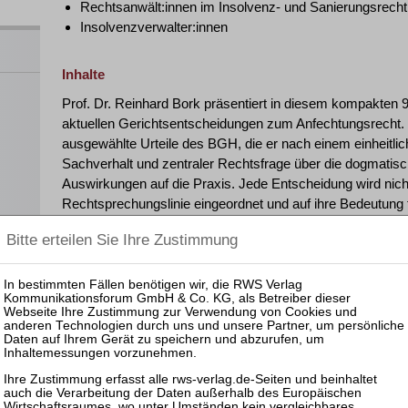
Rechtsanwält:innen im Insolvenz- und Sanierungsrecht
Insolvenzverwalter:innen
Inhalte
Prof. Dr. Reinhard Bork präsentiert in diesem kompakten 
aktuellen Gerichtsentscheidungen zum Anfechtungsrecht. Im
ausgewählte Urteile des BGH, die er nach einem einheitlic
Sachverhalt und zentraler Rechtsfrage über die dogmatisc
Auswirkungen auf die Praxis. Jede Entscheidung wird nicht n
Rechtsprechungslinie eingeordnet und auf ihre Bedeutung fü
abschließende Q&A-Runde ermöglichen den direkten Aust
Kosten
295,00 € zzgl. MwSt. (= brutto 351,05 €)
Teilnahmeunterlagen zum Download.
Eine Anleitung zur Teilnahme am Webinar, Codes zum Do
weitere Informationen erhalten Sie ca. zwei bis drei Werkt
en
der Kontaktadresse angegebene E-Mail-Adresse.
Die Teilnehmerunterlagen stellen wir Ihnen zum Download z