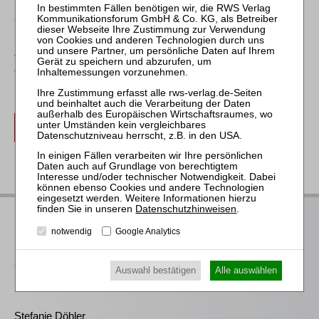
Sie erhalten eine Teilnahmebescheinigung nach GOI –
Grundsätze ordnungsgemäßer Insolvenzverwaltung. Die
Fortbildungsstunden werden im Rahmen der GOI-
Zertifizierung vom Auditor der beauftragten akkreditierten
Zertifizierungsgesellschaft geprüft.
anmelden
zurück
Datenschutzhinweisen
.
Ihre Ansprechpartnerin
notwendig
Google Analytics
Für Informationen zu unseren Veranstaltungen wenden Sie
sich bitte an unser Seminarteam. Erste Fragen beanworten wir
Auswahl bestätigen
Alle auswählen
Ihnen gerne bereits
hier
.
Stefanie Döhler