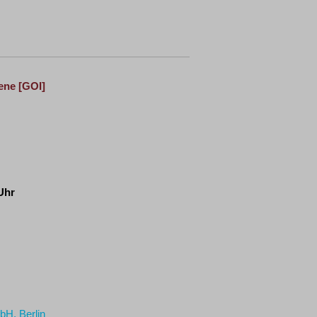
tene
[GOI]
 Uhr
bH, Berlin