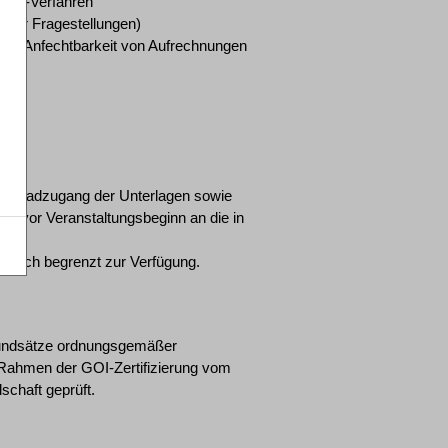
aRUG-Verfahren
elner Fragestellungen)
dere Anfechtbarkeit von Aufrechnungen
wnloadzugang der Unterlagen sowie
age vor Veranstaltungsbeginn an die in
itlich begrenzt zur Verfügung.
rundsätze ordnungsgemäßer
 Rahmen der GOI-Zertifizierung vom
lschaft geprüft.