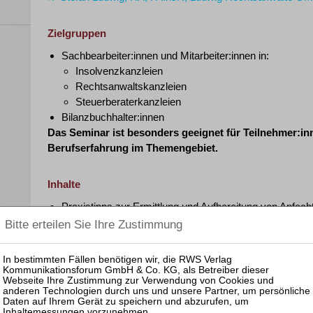
Zielgruppen
Sachbearbeiter:innen und Mitarbeiter:innen in:
Insolvenzkanzleien
Rechtsanwaltskanzleien
Steuerberaterkanzleien
Bilanzbuchhalter:innen
Das Seminar ist besonders geeignet für Teilnehmer:i
Berufserfahrung im Themengebiet.
Inhalte
Praxistipps zur Ermittlung und Aufbereitung von Anfec
Deckungsanfechtung, §§ 130, 131 InsO
Vorsatzanfechtung, § 133 InsO (kompakte Übersicht zu
BGH)
en
Prozessgerechte Ermittlung der Zahlungsunfähigkeit
Bargeschäftseinwand (Umfang und Grenzen)
Besonderheiten der Anfechtung unter Geltung des Sa