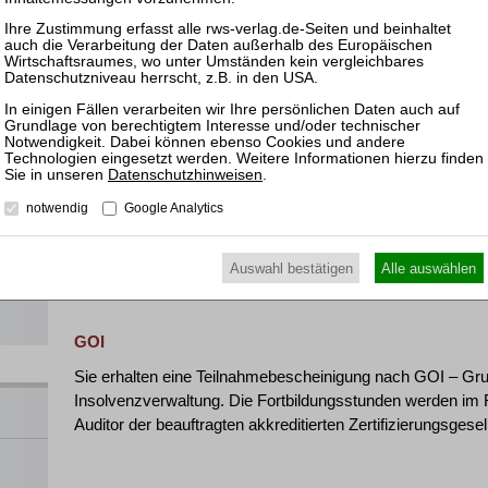
Besonderheiten der Anfechtung bei vorgelagertem St
Anfechtung nach § 135 InsO (vertiefte Darstellung einz
Spezielle und verwandte Fallkonstellationen (insbeson
und Verrechnungen)
Kosten
549,00 € zzgl. MwSt. (= brutto 653,31 €)
Datenschutzhinweisen
.
Inkl. Teilnahmeunterlagen zum Download;
notwendig
Google Analytics
Eine Anleitung zur Teilnahme am Webinar, Codes zum Do
weitere Informationen erhalten Sie ca. zwei bis drei Werkt
der Kontaktadresse angegebene E-Mail-Adresse.
Auswahl bestätigen
Alle auswählen
Die Teilnahmeunterlagen stellen wir Ihnen zum Download ze
GOI
Sie erhalten eine Teilnahmebescheinigung nach GOI – G
Insolvenzverwaltung. Die Fortbildungsstunden werden im
Auditor der beauftragten akkreditierten Zertifizierungsgesel