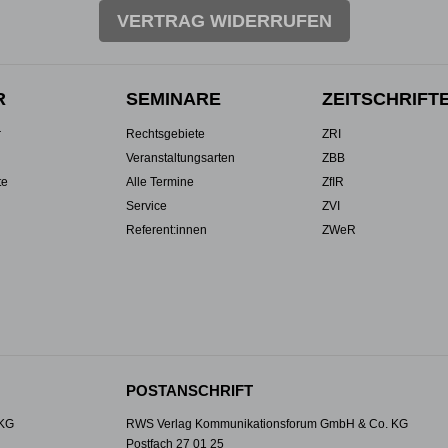
VERTRAG WIDERRUFEN
R
SEMINARE
ZEITSCHRIFT
r
Rechtsgebiete
ZRI
Veranstaltungsarten
ZBB
te
Alle Termine
ZfIR
Service
ZVI
Referent:innen
ZWeR
POSTANSCHRIFT
 KG
RWS Verlag Kommunikationsforum GmbH & Co. KG
Postfach 27 01 25