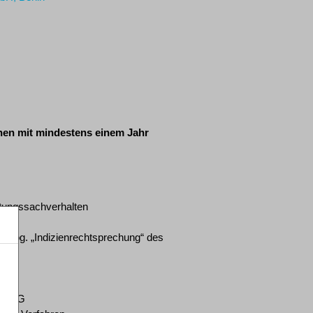
nnen mit mindestens einem Jahr
htungssachverhalten
r sog. „Indizienrechtsprechung“ des
nInsKG