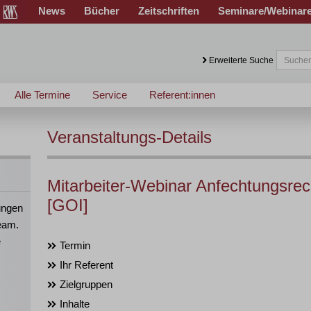
News
Bücher
Zeitschriften
Seminare/Webinar
Erweiterte Suche
Alle Termine
Service
Referent:innen
Veranstaltungs-Details
Mitarbeiter-Webinar Anfechtungsrech
[GOI]
ungen
eam.
e
Termin
Ihr Referent
Zielgruppen
Inhalte