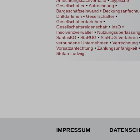
•
Anfechtungssachverhalte
atypische
•
•
Gesellschafter
Aufrechnung
•
Bargeschäftseinwand
Deckungsanfecht
•
•
Drittdarlehen
Gesellschafter
•
Gesellschafterdarlehen
•
•
Gesellschaftereigenschaft
InsO
•
Insolvenzverwalter
Nutzungsüberlassun
•
•
SanInsKG
StaRUG
StaRUG-Verfahren
•
verbundene Unternehmen
Verrechnung
•
•
Vorsatzanfechtung
Zahlungsunfähigkeit
Stefan Ludwig
IMPRESSUM
DATENSCH