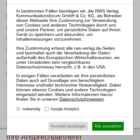
FA InsolvenzR
FA Bank/KapitalmarktR
FA Handels/GesellschaftsR
Bankmanager:in
Steuerberater:in
Unternehmensberater:in
Wirtschaftsprüfer:in
Weitere Tätigkeiten
Datenschutzhinweisen
.
notwendig
Google Analytics
weitere Person anmelden
weiter
Auswahl bestätigen
Alle auswählen
Ihre Ansprechpartnerin