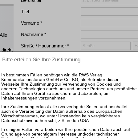
Berufstitel
!
Titel
Vorname
Nachname
Alle
Straße / Hausnummer
direkt
 Sie
PLZ / Ort
Land
Telefon
Bitte teilen Sie uns Ihre
persönliche
E-Mail-Adresse mit, a
ns
wollen (kein Sammelpostfach!):
E-Mail
E-Mail (Bestätigung)