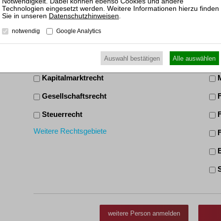
Datenschutzhinweisen
.
Ich interessiere mich für:
Ich 
notwendig
Google Analytics
Insolvenzrecht
R
Auswahl bestätigen
Alle auswählen
Bankrecht
I
Kapitalmarktrecht
M
Gesellschaftsrecht
F
Steuerrecht
F
Weitere Rechtsgebiete
F
B
S
U
W
weitere Person anmelden