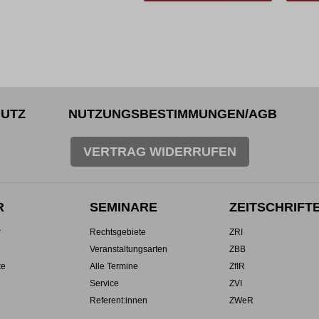
Wei
UTZ
NUTZUNGSBESTIMMUNGEN/AGB
VERTRAG WIDERRUFEN
R
SEMINARE
ZEITSCHRIFT
r
Rechtsgebiete
ZRI
Veranstaltungsarten
ZBB
te
Alle Termine
ZfIR
Service
ZVI
Referent:innen
ZWeR