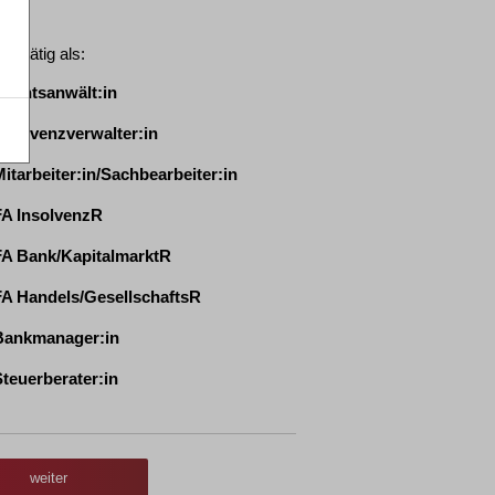
bin tätig als:
echtsanwält:in
nsolvenzverwalter:in
itarbeiter:in/Sachbearbeiter:in
A InsolvenzR
A Bank/KapitalmarktR
A Handels/GesellschaftsR
ankmanager:in
teuerberater:in
nternehmensberater:in
irtschaftsprüfer:in
weiter