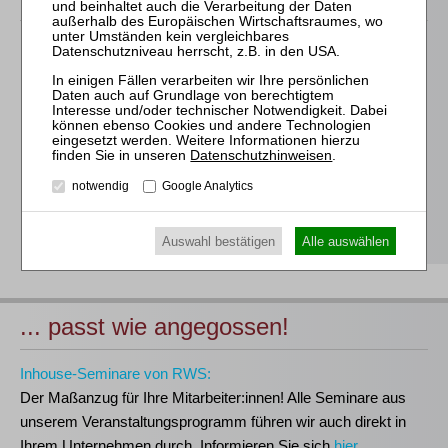
Für alle Endgeräte kompatible und browserbasierte
Online-Fortbildungen
Individuelle Assistenz bis zur Einwahl und Verbindung mit
unserem Online-Seminar
Hochwertige Unterlagen für die Teilnahme, ideal auch zum
Datenschutzhinweisen
.
späteren Nachschlagen
notwendig
Google Analytics
Erwerb des anerkannten
RWS-Zertifikats
Teilnahmebescheinigungen gemäß
GOI, § 15 FAO und
§ 5 DStV-FBRL
Auswahl bestätigen
Alle auswählen
... passt wie angegossen!
Inhouse-Seminare von RWS:
Der Maßanzug für Ihre Mitarbeiter:innen!
Alle Seminare aus
unserem Veranstaltungsprogramm führen wir auch direkt in
Ihrem Unternehmen durch. Informieren Sie sich
hier
.