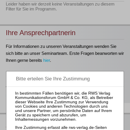
Leider haben wir derzeit keine Veranstaltungen zu diesem
Filter für Sie im Programm.
Ihre Ansprechpartnerin
Für Informationen zu unseren Veranstaltungen wenden Sie
sich bitte an unser Seminarteam. Erste Fragen beanworten wir
Ihnen gerne bereits
hier
.
Stefanie Döhler
Seminarorganisation
T
(0221)-400 88-15
seminar@rws-verlag.de
Das bieten Ihnen unsere
Veranstaltungen