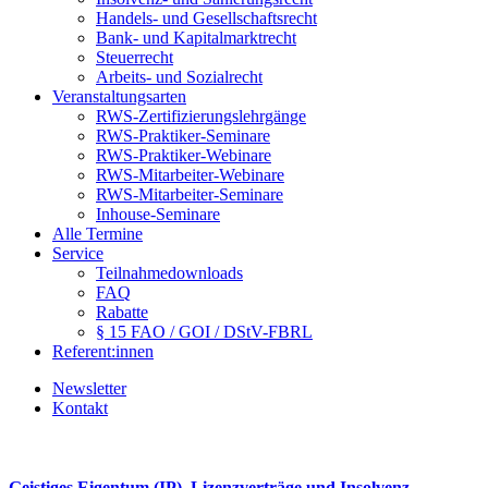
Handels- und Gesellschaftsrecht
Bank- und Kapitalmarktrecht
Steuerrecht
Arbeits- und Sozialrecht
Veranstaltungsarten
RWS-Zertifizierungslehrgänge
RWS-Praktiker-Seminare
RWS-Praktiker-Webinare
RWS-Mitarbeiter-Webinare
RWS-Mitarbeiter-Seminare
Inhouse-Seminare
Alle Termine
Service
Teilnahmedownloads
FAQ
Rabatte
§ 15 FAO / GOI / DStV-FBRL
Referent:innen
Newsletter
Kontakt
Geistiges Eigentum (IP), Lizenzverträge und Insolvenz