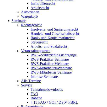
Immobilienrecht
Arbeitsrecht
Autor:innen
Warenkorb
Seminare
Rechtsgebiete
Insolvenz- und Sanierungsrecht
Handels- und Gesellschaftsrecht
Bank- und Kapitalmarktrecht
Steuerrecht
Arbeits- und Sozialrecht
Veranstaltungsarten
RWS-Zertifizierungslehrgänge
RWS-Praktiker-Seminare
RWS-Praktiker-Webinare
RWS-Mitarbeiter-Webinare
RWS-Mitarbeiter-Seminare
Inhouse-Seminare
Alle Termine
Service
Teilnahmedownloads
FAQ
Rabatte
§ 15 FAO / GOI / DStV-FBRL
Referent:innen