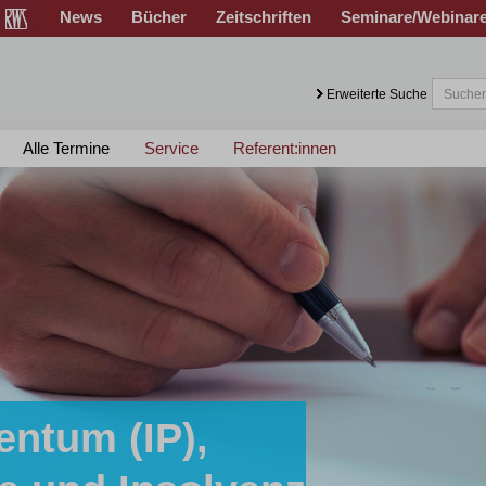
News
Bücher
Zeitschriften
Seminare/Webinar
Erweiterte Suche
Alle Termine
Service
Referent:innen
entum (IP),
sen!