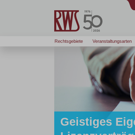
Rechtsgebiete
Veranstaltungsarten
Geistiges Eig
Zertifizierte/r
Zertifizierte/r
... passt wie angegos