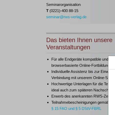
Seminarorganisation
T
(0221)-400 88-15
seminar@rws-verlag.de
Das bieten Ihnen unsere
Veranstaltungen
Für alle Endgeräte kompatible und
browserbasierte Online-Fortbildungen
Individuelle Assistenz bis zur Einwahl
Verbindung mit unserem Online-Semi
Hochwertige Unterlagen für die Teiln
ideal auch zum späteren Nachschlag
Erwerb des anerkannten
RWS-Zertifik
Teilnahmebescheinigungen gemäß
G
§ 15 FAO und § 5 DStV-FBRL