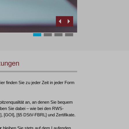
tungen
r finden Sie zu jeder Zeit in jeder Form
pitzenqualität an, an denen Sie bequem
ben Sie dabei – wie bei den RWS-
 [GOI], [§5 DStV-FBRL] und Zertifikate.
r
bleiben Sie stets auf dem Laufenden.