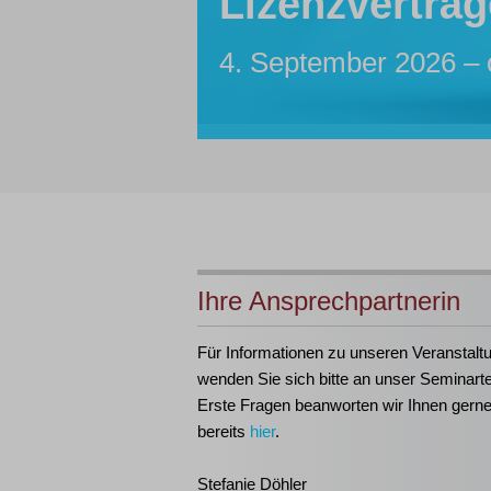
Lizenzverträg
Sachbearbeite
Insolvenzassis
Inhouse-Sem
Insolvenztabe
4. September 2026 – 
7. bis 12. Oktober 20
Maßgeschneidert für I
21. bis 23. September
Ihre Ansprechpartnerin
Für Informationen zu unseren Veranstalt
wenden Sie sich bitte an unser Seminart
Erste Fragen beanworten wir Ihnen gern
bereits
hier
.
Stefanie Döhler