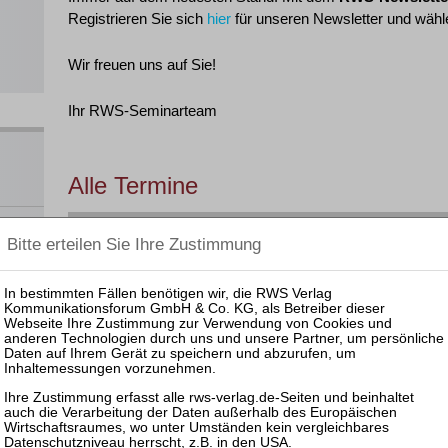
Registrieren Sie sich
hier
für unseren Newsletter und wähle
Wir freuen uns auf Sie!
Ihr RWS-Seminarteam
Alle Termine
Filtern nach:
Rechtsgebiet
Ort
 und
nar
§ 15 F
Datum
Veranstaltung
GOI
ahme,
§ 5 DS
en
Leider haben wir derzeit keine Veranstaltungen zu diesem 
ats
OI,