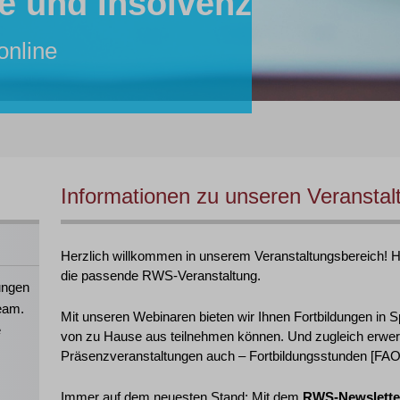
e und Insolvenz
r:in
tent:in
inare von RWS:
lle
online
26 online
hre Mitarbeiter:innen!
 2026 in Köln
Informationen zu unseren Veranstal
Herzlich willkommen in unserem Veranstaltungsbereich! Hie
die passende RWS-Veranstaltung.
ungen
eam.
Mit unseren Webinaren bieten wir Ihnen Fortbildungen in S
e
von zu Hause aus teilnehmen können. Und zugleich erwer
Präsenzveranstaltungen auch – Fortbildungsstunden [FAO],
Immer auf dem neuesten Stand: Mit dem
RWS-Newslette