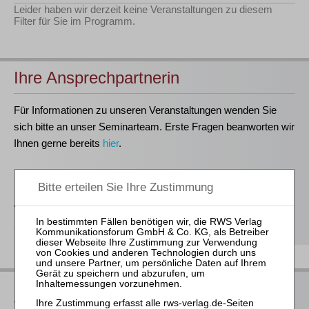
Leider haben wir derzeit keine Veranstaltungen zu diesem
Filter für Sie im Programm.
Ihre Ansprechpartnerin
Für Informationen zu unseren Veranstaltungen wenden Sie
sich bitte an unser Seminarteam. Erste Fragen beanworten wir
Ihnen gerne bereits
hier
.
Stefanie Döhler
Seminarorganisation
T
(0221)-400 88-15
seminar@rws-verlag.de
Das bieten Ihnen unsere
Veranstaltungen