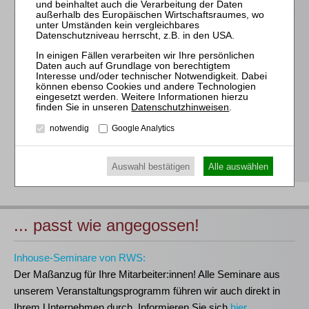
Für alle Endgeräte kompatible und browserbasierte
Online-Fortbildungen
Individuelle Assistenz bis zur Einwahl und Verbindung mit
unserem Online-Seminar
Hochwertige Unterlagen für die Teilnahme, ideal auch zum
Datenschutzhinweisen
.
späteren Nachschlagen
notwendig
Google Analytics
Erwerb des anerkannten
RWS-Zertifikats
Teilnahmebescheinigungen gemäß
GOI, § 15 FAO und
§ 5 DStV-FBRL
Auswahl bestätigen
Alle auswählen
... passt wie angegossen!
Inhouse-Seminare von RWS:
Der Maßanzug für Ihre Mitarbeiter:innen!
Alle Seminare aus
unserem Veranstaltungsprogramm führen wir auch direkt in
Ihrem Unternehmen durch. Informieren Sie sich
hier
.