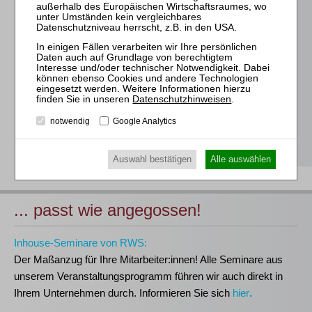
Für alle Endgeräte kompatible und browserbasierte
Online-Fortbildungen
Individuelle Assistenz bis zur Einwahl und Verbindung mit
unserem Online-Seminar
Hochwertige Unterlagen für die Teilnahme, ideal auch zum
späteren Nachschlagen
Datenschutzhinweisen
.
Erwerb des anerkannten
RWS-Zertifikats
notwendig
Google Analytics
Teilnahmebescheinigungen gemäß
GOI, § 15 FAO und
§ 5 DStV-FBRL
Auswahl bestätigen
Alle auswählen
... passt wie angegossen!
Inhouse-Seminare von RWS:
Der Maßanzug für Ihre Mitarbeiter:innen!
Alle Seminare aus
unserem Veranstaltungsprogramm führen wir auch direkt in
Ihrem Unternehmen durch. Informieren Sie sich
hier
.