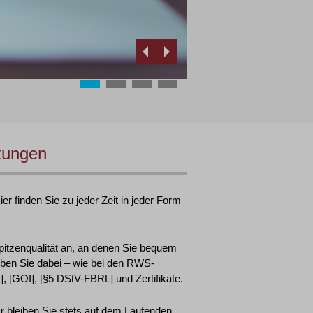
tungen
r finden Sie zu jeder Zeit in jeder Form
pitzenqualität an, an denen Sie bequem
ben Sie dabei – wie bei den RWS-
 [GOI], [§5 DStV-FBRL] und Zertifikate.
r
bleiben Sie stets auf dem Laufenden.