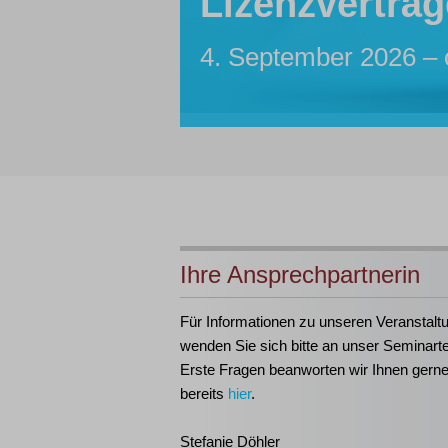
Lizenzverträg
Sachbearbeite
Insolvenzassis
Inhouse-Sem
Insolvenztabe
4. September 2026 – 
7. bis 12. Oktober 20
Maßgeschneidert für I
21. bis 23. September
Ihre Ansprechpartnerin
Für Informationen zu unseren Veranstalt
wenden Sie sich bitte an unser Seminart
Erste Fragen beanworten wir Ihnen gern
bereits
hier
.
Stefanie Döhler