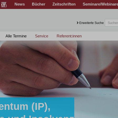
News
Bücher
Zeitschriften
Seminare/Webinar
Erweiterte Suche
Alle Termine
Service
Referent:innen
entum (IP),
sen!