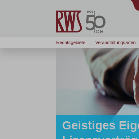
Rechtsgebiete
Veranstaltungsarten
Geistiges Eig
Zertifizierte/r
Zertifizierte/r
... passt wie angegos