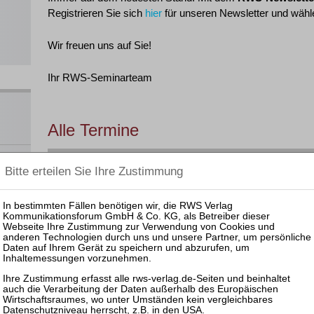
Registrieren Sie sich
hier
für unseren Newsletter und wähle
Wir freuen uns auf Sie!
Ihr RWS-Seminarteam
Alle Termine
Filtern nach:
Steuerrecht
Online
 und
nar
§ 15 F
Datum
Veranstaltung
GOI
ahme,
§ 5 DS
en
Leider haben wir derzeit keine Veranstaltungen zu diesem 
ats
OI,