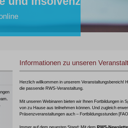
e und Insolvenz
r:in
tent:in
inare von RWS:
lle
online
26 online
hre Mitarbeiter:innen!
 2026 in Köln
Informationen zu unseren Veranstal
Herzlich willkommen in unserem Veranstaltungsbereich! Hie
die passende RWS-Veranstaltung.
ungen
eam.
Mit unseren Webinaren bieten wir Ihnen Fortbildungen in S
e
von zu Hause aus teilnehmen können. Und zugleich erwer
Präsenzveranstaltungen auch – Fortbildungsstunden [FAO],
Immer auf dem neuesten Stand: Mit dem
RWS-Newslette