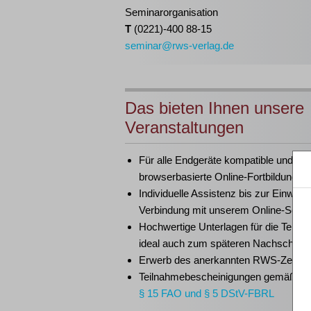
Seminarorganisation
T
(0221)-400 88-15
seminar@rws-verlag.de
Das bieten Ihnen unsere
Veranstaltungen
Für alle Endgeräte kompatible und
browserbasierte Online-Fortbildungen
Individuelle Assistenz bis zur Einwahl
Verbindung mit unserem Online-Semi
Hochwertige Unterlagen für die Teiln
ideal auch zum späteren Nachschlag
Erwerb des anerkannten
RWS-Zertifik
Teilnahmebescheinigungen gemäß
G
§ 15 FAO und § 5 DStV-FBRL