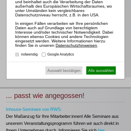
Für alle Endgeräte kompatible und browserbasierte
Online-Fortbildungen
Individuelle Assistenz bis zur Einwahl und Verbindung mit
unserem Online-Seminar
Hochwertige Unterlagen für die Teilnahme, ideal auch zum
Datenschutzhinweisen
.
späteren Nachschlagen
notwendig
Google Analytics
Erwerb des anerkannten
RWS-Zertifikats
Teilnahmebescheinigungen gemäß
GOI, § 15 FAO und
§ 5 DStV-FBRL
Auswahl bestätigen
Alle auswählen
... passt wie angegossen!
Inhouse-Seminare von RWS:
Der Maßanzug für Ihre Mitarbeiter:innen!
Alle Seminare aus
unserem Veranstaltungsprogramm führen wir auch direkt in
Ihrem Unternehmen durch. Informieren Sie sich
hier
.