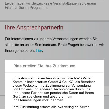
Leider haben wir derzeit keine Veranstaltungen zu diesem
Filter für Sie im Programm.
Ihre Ansprechpartnerin
Für Informationen zu unseren Veranstaltungen wenden Sie
sich bitte an unser Seminarteam. Erste Fragen beanworten wir
Ihnen gerne bereits
hier
.
Stefanie Döhler
Seminarorganisation
T
(0221)-400 88-15
seminar@rws-verlag.de
Das bieten Ihnen unsere
Veranstaltungen