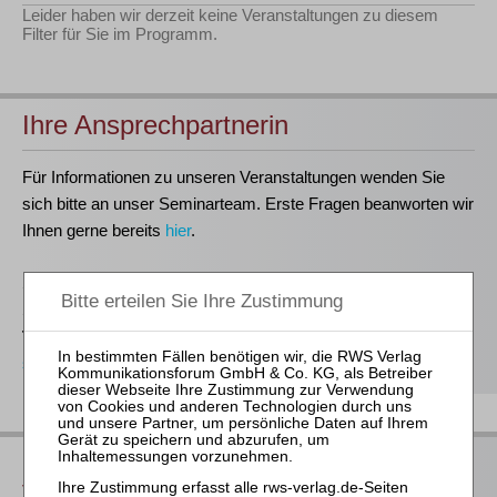
Leider haben wir derzeit keine Veranstaltungen zu diesem
Filter für Sie im Programm.
Ihre Ansprechpartnerin
Für Informationen zu unseren Veranstaltungen wenden Sie
sich bitte an unser Seminarteam. Erste Fragen beanworten wir
Ihnen gerne bereits
hier
.
Stefanie Döhler
Seminarorganisation
T
(0221)-400 88-15
seminar@rws-verlag.de
Das bieten Ihnen unsere
Veranstaltungen