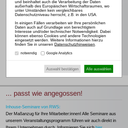
Für alle Endgeräte kompatible und browserbasierte
Online-Fortbildungen
Individuelle Assistenz bis zur Einwahl und Verbindung mit
unserem Online-Seminar
Hochwertige Unterlagen für die Teilnahme, ideal auch zum
Datenschutzhinweisen
.
späteren Nachschlagen
notwendig
Google Analytics
Erwerb des anerkannten
RWS-Zertifikats
Teilnahmebescheinigungen gemäß
GOI, § 15 FAO und
§ 5 DStV-FBRL
Auswahl bestätigen
Alle auswählen
... passt wie angegossen!
Inhouse-Seminare von RWS:
Der Maßanzug für Ihre Mitarbeiter:innen!
Alle Seminare aus
unserem Veranstaltungsprogramm führen wir auch direkt in
Ihrem Unternehmen durch. Informieren Sie sich
hier
.