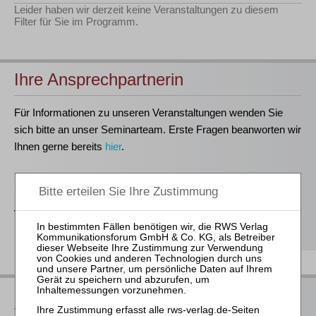
Leider haben wir derzeit keine Veranstaltungen zu diesem
Filter für Sie im Programm.
Ihre Ansprechpartnerin
Für Informationen zu unseren Veranstaltungen wenden Sie
sich bitte an unser Seminarteam. Erste Fragen beanworten wir
Ihnen gerne bereits
hier
.
Stefanie Döhler
Seminarorganisation
T
(0221)-400 88-15
seminar@rws-verlag.de
Das bieten Ihnen unsere
Veranstaltungen