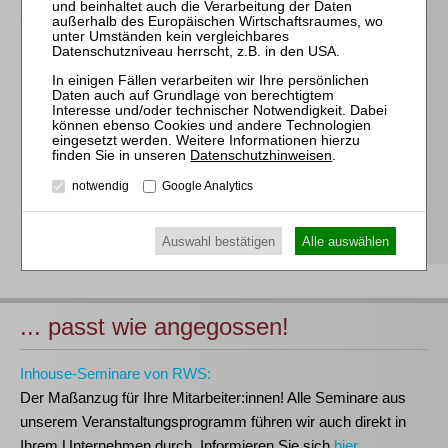
Für alle Endgeräte kompatible und browserbasierte
Online-Fortbildungen
Individuelle Assistenz bis zur Einwahl und Verbindung mit
unserem Online-Seminar
Hochwertige Unterlagen für die Teilnahme, ideal auch zum
Datenschutzhinweisen
.
späteren Nachschlagen
notwendig
Google Analytics
Erwerb des anerkannten
RWS-Zertifikats
Teilnahmebescheinigungen gemäß
GOI, § 15 FAO und
§ 5 DStV-FBRL
Auswahl bestätigen
Alle auswählen
... passt wie angegossen!
Inhouse-Seminare von RWS:
Der Maßanzug für Ihre Mitarbeiter:innen!
Alle Seminare aus
unserem Veranstaltungsprogramm führen wir auch direkt in
Ihrem Unternehmen durch. Informieren Sie sich
hier
.