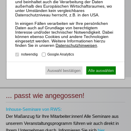
Für alle Endgeräte kompatible und browserbasierte
Online-Fortbildungen
Individuelle Assistenz bis zur Einwahl und Verbindung mit
unserem Online-Seminar
Hochwertige Unterlagen für die Teilnahme, ideal auch zum
Datenschutzhinweisen
.
späteren Nachschlagen
notwendig
Google Analytics
Erwerb des anerkannten
RWS-Zertifikats
Teilnahmebescheinigungen gemäß
GOI, § 15 FAO und
§ 5 DStV-FBRL
Auswahl bestätigen
Alle auswählen
... passt wie angegossen!
Inhouse-Seminare von RWS:
Der Maßanzug für Ihre Mitarbeiter:innen!
Alle Seminare aus
unserem Veranstaltungsprogramm führen wir auch direkt in
Ihrem Unternehmen durch. Informieren Sie sich
hier
.