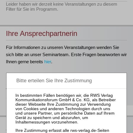
Leider haben wir derzeit keine Veranstaltungen zu diesem
Filter für Sie im Programm.
Ihre Ansprechpartnerin
Für Informationen zu unseren Veranstaltungen wenden Sie
sich bitte an unser Seminarteam. Erste Fragen beanworten wir
Ihnen gerne bereits
hier
.
Stefanie Döhler
Seminarorganisation
T
(0221)-400 88-15
seminar@rws-verlag.de
Das bieten Ihnen unsere
Veranstaltungen