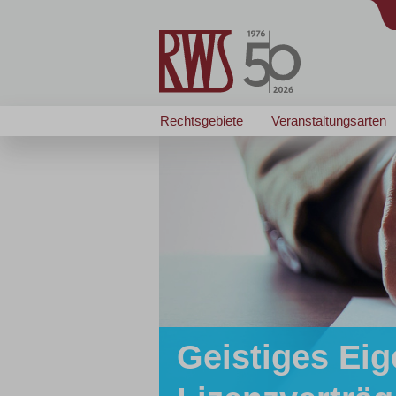
Rechtsgebiete
Veranstaltungsarten
Geistiges Eig
Zertifizierte/r
Zertifizierte/r
... passt wie angegos