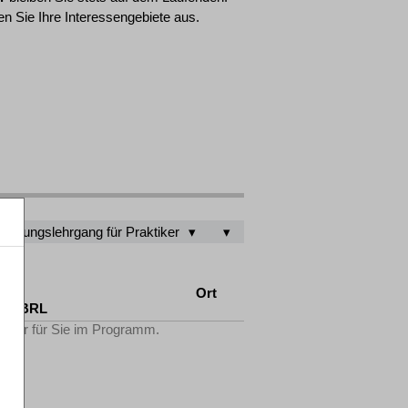
n Sie Ihre Interessengebiete aus.
fizierungslehrgang für Praktiker
AO
Ort
tV-FBRL
Filter für Sie im Programm.