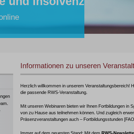
e und Insolvenz
r:in
tent:in
inare von RWS:
lle
online
26 online
hre Mitarbeiter:innen!
 2026 in Köln
Informationen zu unseren Veranstal
Herzlich willkommen in unserem Veranstaltungsbereich! Hie
die passende RWS-Veranstaltung.
ungen
eam.
Mit unseren Webinaren bieten wir Ihnen Fortbildungen in S
e
von zu Hause aus teilnehmen können. Und zugleich erwer
Präsenzveranstaltungen auch – Fortbildungsstunden [FAO],
Immer auf dem neuesten Stand: Mit dem
RWS-Newslette