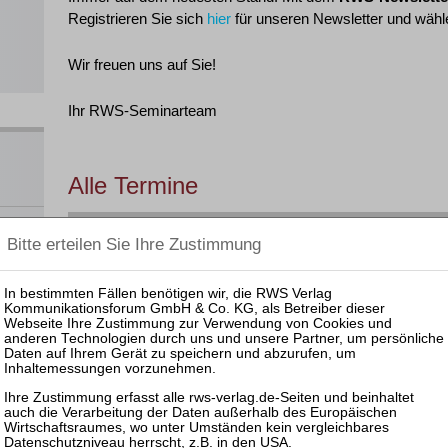
Registrieren Sie sich
hier
für unseren Newsletter und wähle
Wir freuen uns auf Sie!
Ihr RWS-Seminarteam
Alle Termine
Filtern nach:
Insolvenz- und Sanierungsrecht
Zerti
 und
nar
§ 15 F
Datum
Veranstaltung
GOI
ahme,
§ 5 DS
en
Leider haben wir derzeit keine Veranstaltungen zu diesem 
ats
OI,