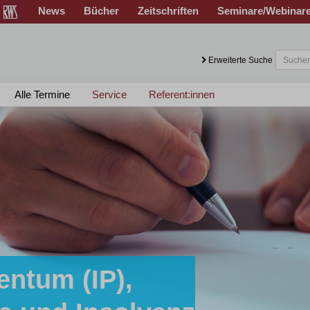
News
Bücher
Zeitschriften
Seminare/Webinar
Erweiterte Suche
Alle Termine
Service
Referent:innen
entum (IP),
sen!