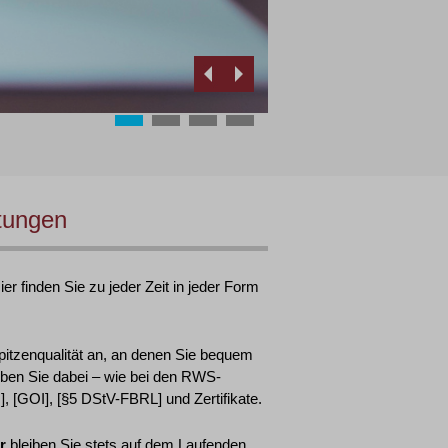
tungen
r finden Sie zu jeder Zeit in jeder Form
pitzenqualität an, an denen Sie bequem
ben Sie dabei – wie bei den RWS-
 [GOI], [§5 DStV-FBRL] und Zertifikate.
r
bleiben Sie stets auf dem Laufenden.