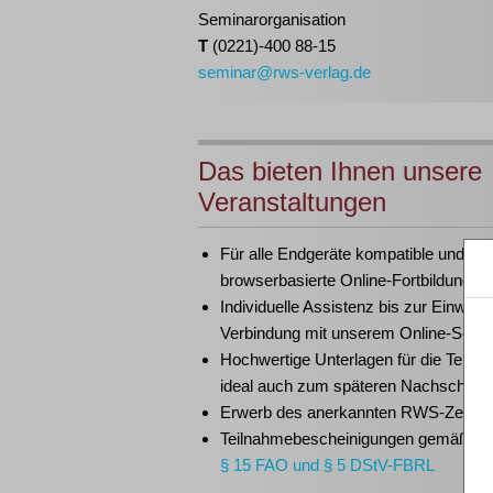
Seminarorganisation
T
(0221)-400 88-15
seminar@rws-verlag.de
Das bieten Ihnen unsere
Veranstaltungen
Für alle Endgeräte kompatible und
browserbasierte Online-Fortbildungen
Individuelle Assistenz bis zur Einwahl
Verbindung mit unserem Online-Semi
Hochwertige Unterlagen für die Teiln
ideal auch zum späteren Nachschlag
Erwerb des anerkannten
RWS-Zertifik
Teilnahmebescheinigungen gemäß
G
§ 15 FAO und § 5 DStV-FBRL