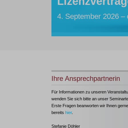
Lizenzverträg
Sachbearbeite
Insolvenzassis
Inhouse-Sem
Insolvenztabe
4. September 2026 – 
7. bis 12. Oktober 20
Maßgeschneidert für I
21. bis 23. September
Ihre Ansprechpartnerin
Für Informationen zu unseren Veranstalt
wenden Sie sich bitte an unser Seminart
Erste Fragen beanworten wir Ihnen gern
bereits
hier
.
Stefanie Döhler