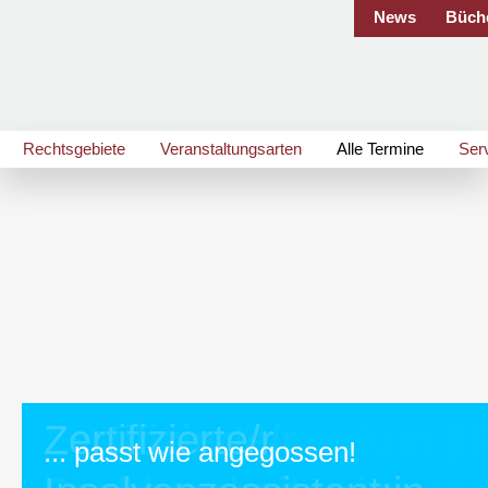
News
Büch
Rechtsgebiete
Veranstaltungsarten
Alle Termine
Ser
Geistiges Eigentum (IP
Zertifizierte/r
Zertifizierte/r
... passt wie angegossen!