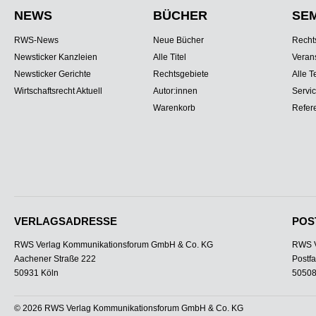
NEWS
BÜCHER
SE
RWS-News
Neue Bücher
Recht
Newsticker Kanzleien
Alle Titel
Veran
Newsticker Gerichte
Rechtsgebiete
Alle T
Wirtschaftsrecht Aktuell
Autor:innen
Servi
Warenkorb
Refer
VERLAGSADRESSE
POS
RWS Verlag Kommunikationsforum GmbH & Co. KG
RWS V
Aachener Straße 222
Postf
50931 Köln
50508
© 2026 RWS Verlag Kommunikationsforum GmbH & Co. KG