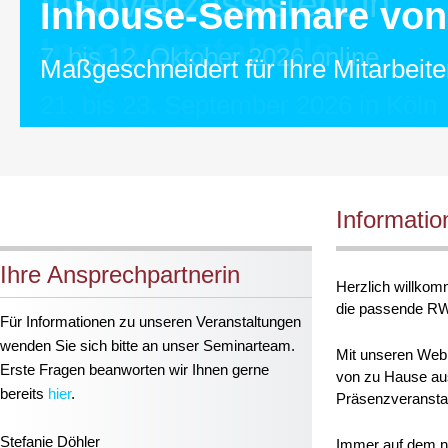
Lizenzverträge und In
Sachbearbeiter:in
Insolvenzassistent:in
Inhouse-Seminare vo
Insolvenztabelle
4. September 2026 – online
7. bis 12. Oktober 2026 online
Maßgeschneidert für Ihre Mitarbeite
21. bis 23. September 2026 in Köln
Informatio
Ihre Ansprechpartnerin
Herzlich willkomm
die passende RW
Für Informationen zu unseren Veranstaltungen
wenden Sie sich bitte an unser Seminarteam.
Mit unseren Webi
Erste Fragen beanworten wir Ihnen gerne
von zu Hause aus
bereits
hier
.
Präsenzveranstal
Stefanie Döhler
Immer auf dem n