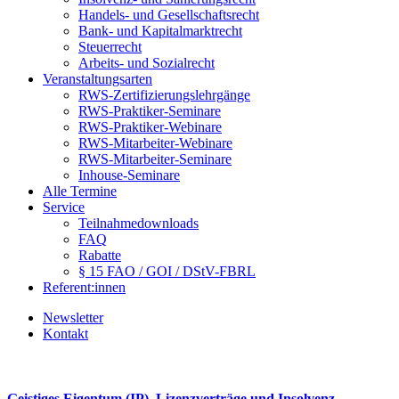
Handels- und Gesellschaftsrecht
Bank- und Kapitalmarktrecht
Steuerrecht
Arbeits- und Sozialrecht
Veranstaltungsarten
RWS-Zertifizierungslehrgänge
RWS-Praktiker-Seminare
RWS-Praktiker-Webinare
RWS-Mitarbeiter-Webinare
RWS-Mitarbeiter-Seminare
Inhouse-Seminare
Alle Termine
Service
Teilnahmedownloads
FAQ
Rabatte
§ 15 FAO / GOI / DStV-FBRL
Referent:innen
Newsletter
Kontakt
Geistiges Eigentum (IP), Lizenzverträge und Insolvenz