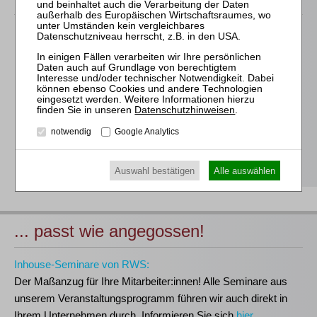
Für alle Endgeräte kompatible und browserbasierte
Online-Fortbildungen
Individuelle Assistenz bis zur Einwahl und Verbindung mit
unserem Online-Seminar
Hochwertige Unterlagen für die Teilnahme, ideal auch zum
Datenschutzhinweisen
.
späteren Nachschlagen
notwendig
Google Analytics
Erwerb des anerkannten
RWS-Zertifikats
Teilnahmebescheinigungen gemäß
GOI, § 15 FAO und
§ 5 DStV-FBRL
Auswahl bestätigen
Alle auswählen
... passt wie angegossen!
Inhouse-Seminare von RWS:
Der Maßanzug für Ihre Mitarbeiter:innen!
Alle Seminare aus
unserem Veranstaltungsprogramm führen wir auch direkt in
Ihrem Unternehmen durch. Informieren Sie sich
hier
.