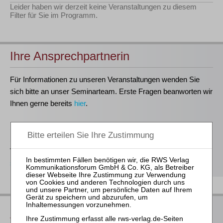
Leider haben wir derzeit keine Veranstaltungen zu diesem
Filter für Sie im Programm.
Ihre Ansprechpartnerin
Für Informationen zu unseren Veranstaltungen wenden Sie
sich bitte an unser Seminarteam. Erste Fragen beanworten wir
Ihnen gerne bereits
hier
.
Stefanie Döhler
Seminarorganisation
T
(0221)-400 88-15
seminar@rws-verlag.de
Das bieten Ihnen unsere
Veranstaltungen