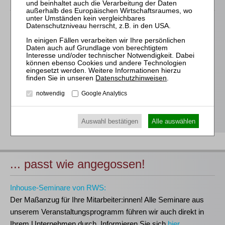
Für alle Endgeräte kompatible und browserbasierte
Online-Fortbildungen
Individuelle Assistenz bis zur Einwahl und Verbindung mit
unserem Online-Seminar
Hochwertige Unterlagen für die Teilnahme, ideal auch zum
Datenschutzhinweisen
.
späteren Nachschlagen
notwendig
Google Analytics
Erwerb des anerkannten
RWS-Zertifikats
Teilnahmebescheinigungen gemäß
GOI, § 15 FAO und
§ 5 DStV-FBRL
Auswahl bestätigen
Alle auswählen
... passt wie angegossen!
Inhouse-Seminare von RWS:
Der Maßanzug für Ihre Mitarbeiter:innen!
Alle Seminare aus
unserem Veranstaltungsprogramm führen wir auch direkt in
Ihrem Unternehmen durch. Informieren Sie sich
hier
.