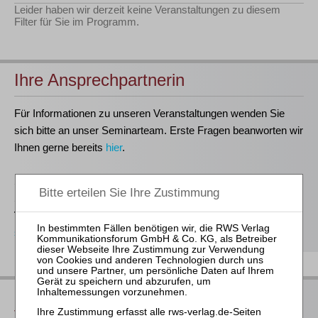
Leider haben wir derzeit keine Veranstaltungen zu diesem
Filter für Sie im Programm.
Ihre Ansprechpartnerin
Für Informationen zu unseren Veranstaltungen wenden Sie
sich bitte an unser Seminarteam. Erste Fragen beanworten wir
Ihnen gerne bereits
hier
.
Stefanie Döhler
Seminarorganisation
T
(0221)-400 88-15
seminar@rws-verlag.de
Das bieten Ihnen unsere
Veranstaltungen