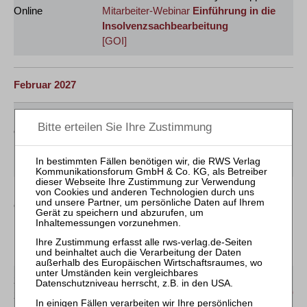
Online
Mitarbeiter-Webinar
Einführung in die
Insolvenzsachbearbeitung
[GOI]
Februar 2027
16.02.2027
Jens M. Schmittmann / Sylvia Wipperfürth
Online
Mitarbeiter-Webinar
Vertiefung der
Insolvenzsachbearbeitung
[GOI]
17.02.2027
Sebastian Krabbe
Online
Mitarbeiter-Webinar
Herausforderungen
und Praxistipps bei der
Differenzlohnabrechnung
[GOI]
24.02.2027
und
Karolin Gilbert / Jana Scholz
25.02.2027
Mitarbeiter-Webinar
Einführung