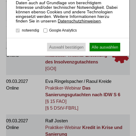
Online
in die Bearbeitung der
Insolvenztabelle
[GOI]
Datenschutzhinweisen
.
notwendig
Google Analytics
März 2027
Auswahl bestätigen
Alle auswählen
02.03.2027
Marcel Heinol
Online
Mitarbeiter-Webinar
Erstellung
des Insolvenzgutachtens
[GOI]
09.03.2027
Eva Ringelspacher / Raoul Kreide
Online
Praktiker-Webinar
Das
Sanierungsgutachten nach IDW S 6
[§ 15 FAO]
[§ 5 DStV-FBRL]
09.03.2027
Ralf Josten
Online
Praktiker-Webinar
Kredit in Krise und
Sanierung