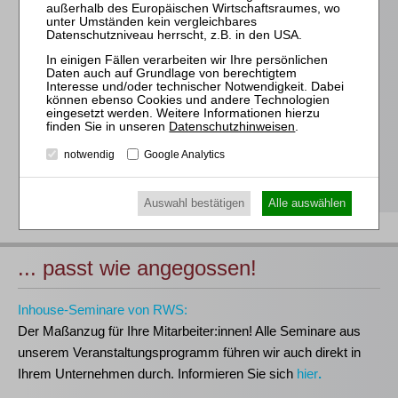
Für alle Endgeräte kompatible und browserbasierte
Online-Fortbildungen
Individuelle Assistenz bis zur Einwahl und Verbindung mit
unserem Online-Seminar
Hochwertige Unterlagen für die Teilnahme, ideal auch zum
späteren Nachschlagen
Datenschutzhinweisen
.
Erwerb des anerkannten
RWS-Zertifikats
notwendig
Google Analytics
Teilnahmebescheinigungen gemäß
GOI, § 15 FAO und
§ 5 DStV-FBRL
Auswahl bestätigen
Alle auswählen
... passt wie angegossen!
Inhouse-Seminare von RWS:
Der Maßanzug für Ihre Mitarbeiter:innen!
Alle Seminare aus
unserem Veranstaltungsprogramm führen wir auch direkt in
Ihrem Unternehmen durch. Informieren Sie sich
hier
.